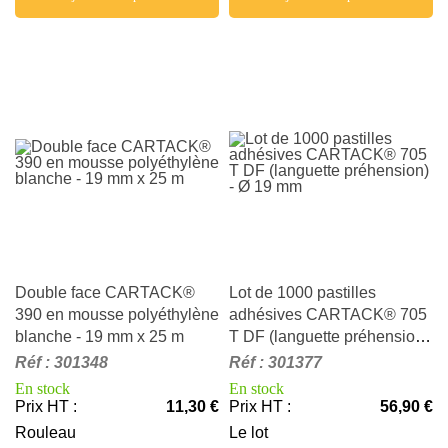
Double face CARTACK®
Lot de 1000 pastilles
390 en mousse polyéthylène
adhésives CARTACK® 705
blanche - 19 mm x 25 m
T DF (languette préhension)
- Ø 19 mm
Réf
:
301348
Réf
:
301377
En stock
En stock
Prix HT
:
11,30 €
Prix HT
:
56,90 €
Rouleau
Le lot